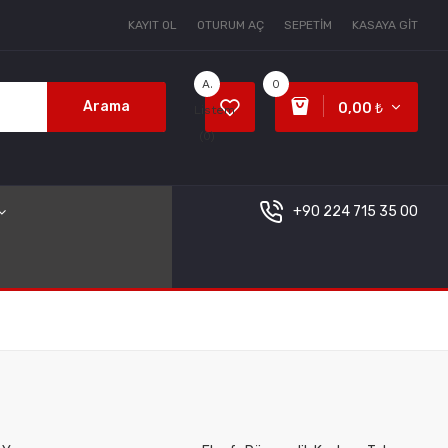
KAYIT OL
OTURUM AÇ
SEPETIM
KASAYA GIT
A.
0
Arama
0,00 ₺
Listem
(0)
+90 224 715 35 00