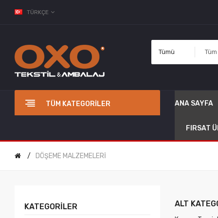
TÜRKÇE
Tümü
ANA SAYFA
TÜM KATEGORILER
FIRSAT 
DÖŞEME MALZEMELERİ
ALT KATEG
KATEGORILER