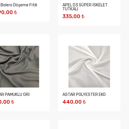
k Bolero Döşeme Fitili
APEL D3 SÜPER İSKELET
TUTKALI
90,00 ₺
335,00 ₺
EPETE EKLE
SEPETE EKLE
AR PAMUKLU GRİ
ASTAR POLYESTER EKO
,00 ₺
440,00 ₺
EPETE EKLE
SEPETE EKLE