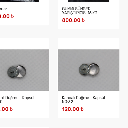
muar
GUMMİ SÜNGER
YAPIŞTIRICISI 16 KG
,00 ₺
800,00 ₺
EPETE EKLE
SEPETE EKLE
alı Düğme - Kapsül
Kancalı Düğme - Kapsül
30
NO:32
,00 ₺
120,00 ₺
EPETE EKLE
SEPETE EKLE