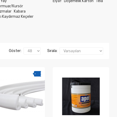
 Yay
Elyaf
Döşemelik Karton
Tela
ermuar/Kursör
zmalar
Kabara
ltı Kaydırmaz Keçeler
Göster:
Sırala: