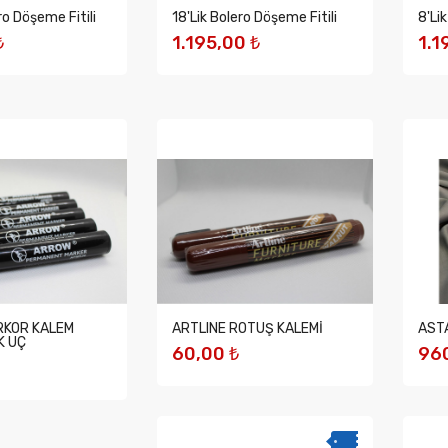
ro Döşeme Fitili
18'lik Bolero Döşeme Fitili
8'li
₺
1.195,00 ₺
1.1
EKLE
SEPETE EKLE
S
KOR KALEM
ARTLINE ROTUŞ KALEMİ
AST
K UÇ
60,00 ₺
960
SEPETE EKLE
S
EKLE