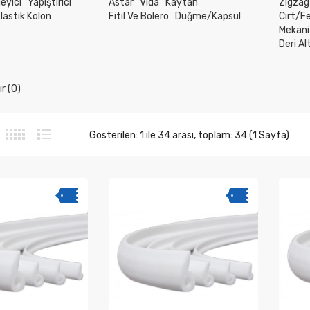
eyici
Yapıştırıcı
Astar
Vida
Kaytan
Zigzag
lastik Kolon
Fitil Ve Bolero
Düğme/Kapsül
Cırt/F
Mekani
Deri A
r (0)
Gösterilen: 1 ile 34 arası, toplam: 34 (1 Sayfa)