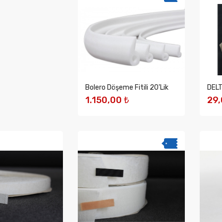
Bolero Döşeme Fitili 20'lik
DELT
1.150,00 ₺
29,
SEPETE EKLE
S