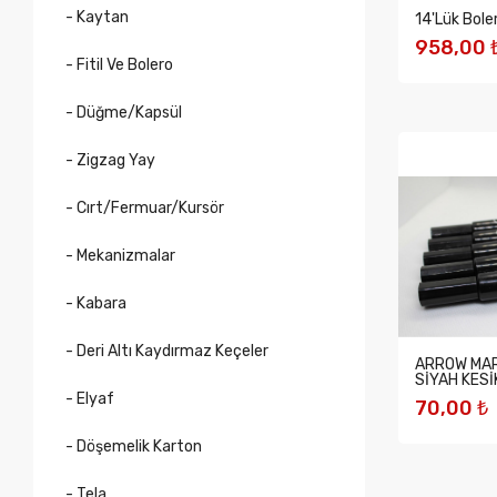
- Kaytan
14'lük Bole
958,00 
- Fitil Ve Bolero
SEPETE 
- Düğme/Kapsül
- Zigzag Yay
- Cırt/Fermuar/Kursör
- Mekanizmalar
- Kabara
- Deri Altı Kaydırmaz Keçeler
ARROW MAR
SİYAH KESİ
- Elyaf
70,00 ₺
- Döşemelik Karton
SEPETE 
- Tela