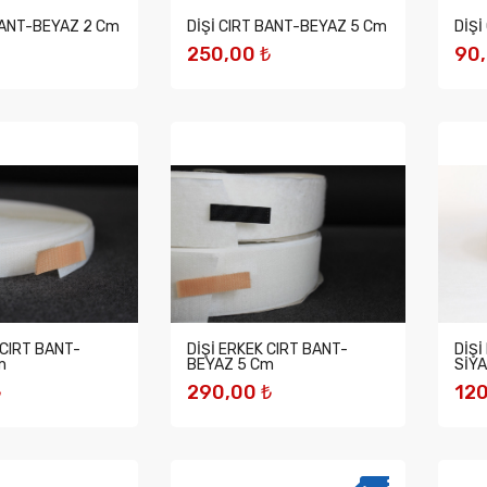
BANT-BEYAZ 2 Cm
DİŞİ CIRT BANT-BEYAZ 5 Cm
DİŞİ
250,00 ₺
90,
EKLE
SEPETE EKLE
S
 CIRT BANT-
DİŞİ ERKEK CIRT BANT-
DİŞİ
m
BEYAZ 5 Cm
SİY
₺
290,00 ₺
120
EKLE
SEPETE EKLE
S