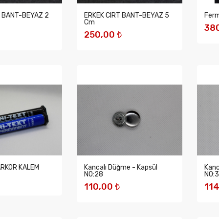
T BANT-BEYAZ 2
ERKEK CIRT BANT-BEYAZ 5
Fer
Cm
380
250,00 ₺
S
EKLE
SEPETE EKLE
ARKOR KALEM
Kancalı Düğme - Kapsül
Kanc
NO:28
NO:
110,00 ₺
114
EKLE
SEPETE EKLE
S