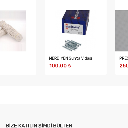
MERDİYEN Sunta Vidası
PRES
100,00 ₺
250
EKLE
SEPETE EKLE
S
BIZE KATILIN
ŞIMDI BÜLTEN