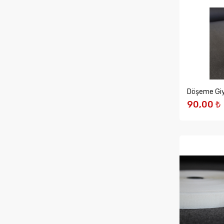
Döşeme Giy
90,00 ₺
SEPETE 