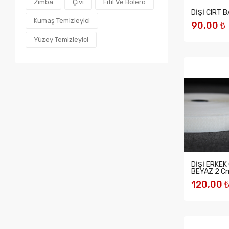
Zımba
Çivi
Fitil Ve Bolero
DİŞİ CIRT 
Kumaş Temizleyici
90,00 ₺
Yüzey Temizleyici
SEPETE 
DİŞİ ERKEK
BEYAZ 2 C
120,00 
SEPETE 