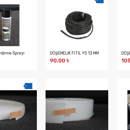
dirme Spreyi
DÖŞEMELİK FİTİL YS 13 MM
DÖŞE
90,00 ₺
105
EKLE
SEPETE EKLE
S